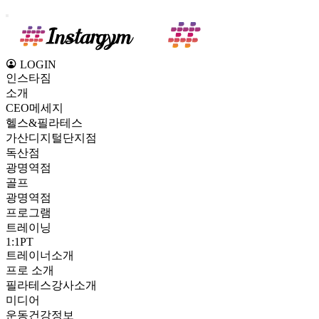
LOGIN
인스타짐
소개
CEO메세지
헬스&필라테스
가산디지털단지점
독산점
광명역점
골프
광명역점
프로그램
트레이닝
1:1PT
트레이너소개
프로 소개
필라테스강사소개
미디어
운동건강정보